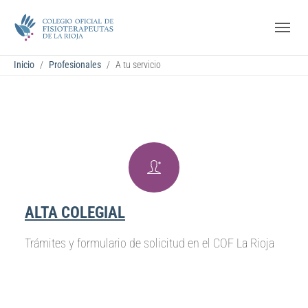
Saltar al contenido principal
Skip to page footer
Estás aquí:
Inicio
Profesionales
A tu servicio
ALTA COLEGIAL
Trámites y formulario de solicitud en el COF La Rioja