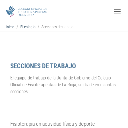
Saltar al contenido principal
Skip to page footer
Estás aquí:
Inicio
El colegio
Secciones de trabajo
SECCIONES DE TRABAJO
El equipo de trabajo de la Junta de Gobierno del Colegio
Oficial de Fisioterapeutas de La Rioja, se divide en distintas
secciones:
Fisioterapia en actividad física y deporte