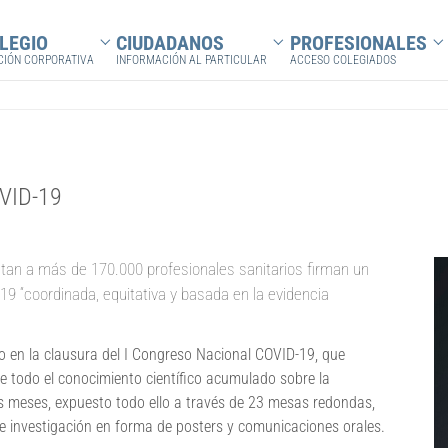
LEGIO
CIUDADANOS
PROFESIONALES
Submenu for "El colegio"
Submenu for "Ciudadanos"
Su
CIÓN CORPORATIVA
INFORMACIÓN AL PARTICULAR
ACCESO COLEGIADOS
OVID-19
tan a más de 170.000 profesionales sanitarios firman un
9 “coordinada, equitativa y basada en la evidencia
 en la clausura del I Congreso Nacional COVID-19, que
e todo el conocimiento científico acumulado sobre la
s meses, expuesto todo ello a través de 23 mesas redondas,
e investigación en forma de posters y comunicaciones orales.