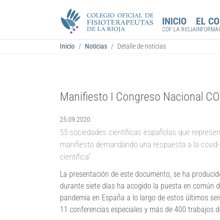
Saltar al contenido principal
Skip to page footer
INICIO
EL CO
COF LA RIOJA
INFORMA
Estás aquí:
Inicio
Noticias
Detalle de noticias
Manifiesto I Congreso Nacional C
25.09.2020
55 sociedades científicas españolas que represen
manifiesto demandando una respuesta a la covid-1
científica”
La presentación de este documento, se ha producido
durante siete días ha acogido la puesta en común d
pandemia en España a lo largo de estos últimos sei
11 conferencias especiales y más de 400 trabajos d