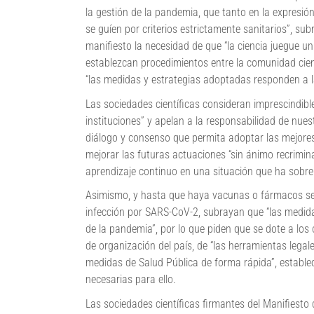
la gestión de la pandemia, que tanto en la expresi
se guíen por criterios estrictamente sanitarios”, 
manifiesto la necesidad de que “la ciencia juegue un
establezcan procedimientos entre la comunidad cient
“las medidas y estrategias adoptadas responden a l
Las sociedades científicas consideran imprescindible
instituciones” y apelan a la responsabilidad de nue
diálogo y consenso que permita adoptar las mejores 
mejorar las futuras actuaciones “sin ánimo recrimin
aprendizaje continuo en una situación que ha sobre
Asimismo, y hasta que haya vacunas o fármacos segu
infección por SARS-CoV-2, subrayan que “las medidas
de la pandemia”, por lo que piden que se dote a los 
de organización del país, de “las herramientas lega
medidas de Salud Pública de forma rápida”, establec
necesarias para ello.
Las sociedades científicas firmantes del Manifies