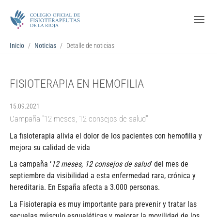
Saltar al contenido principal
Skip to page footer
Estás aquí:
Inicio
Noticias
Detalle de noticias
FISIOTERAPIA EN HEMOFILIA
15.09.2021
Campaña "12 meses, 12 consejos de salud"
La fisioterapia alivia el dolor de los pacientes con hemofilia y
mejora su calidad de vida
La campaña ‘
12 meses, 12 consejos de salud
’ del mes de
septiembre da visibilidad a esta enfermedad rara, crónica y
hereditaria. En España afecta a 3.000 personas.
La Fisioterapia es muy importante para prevenir y tratar las
secuelas músculo esqueléticas y mejorar la movilidad de los