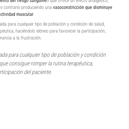
mento del riesgo sanguíne
o que ofrece un efecto analgésico,
ecto contrario produciendo una
vasoconstricción que disminuye
actividad muscular
.
da para cualquier tipo de población y condición de salud,
péutica, haciéndolo idóneo para favorecer la participación,
rancia a la frustración.
ada para cualquier tipo de población y condición
 que consigue romper la rutina terapéutica,
ticipación del paciente.