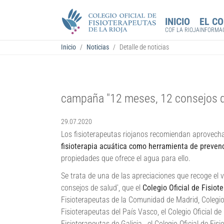
Saltar al contenido principal
Skip to page footer
INICIO
EL CO
COF LA RIOJA
INFORMA
Estás aquí:
Inicio
Noticias
Detalle de noticias
campaña "12 meses, 12 consejos de 
29.07.2020
Los fisioterapeutas riojanos recomiendan aprovecha
fisioterapia acuática como herramienta de prevenc
propiedades que ofrece el agua para ello.
Se trata de una de las apreciaciones que recoge el 
consejos de salud’, que el
Colegio Oficial de Fisiot
Fisioterapeutas de la Comunidad de Madrid, Colegio 
Fisioterapeutas del País Vasco, el Colegio Oficial de
Fisioterapeutas de Galicia, el Colegio Oficial de Fi