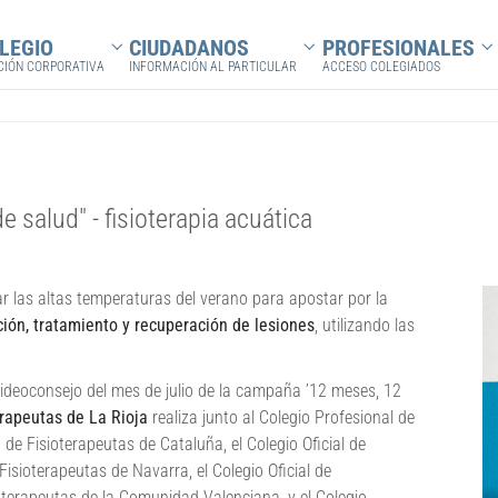
LEGIO
CIUDADANOS
PROFESIONALES
Submenu for "El colegio"
Submenu for "Ciudadanos"
Su
CIÓN CORPORATIVA
INFORMACIÓN AL PARTICULAR
ACCESO COLEGIADOS
salud" - fisioterapia acuática
r las altas temperaturas del verano para apostar por la
ión, tratamiento y recuperación de lesiones
, utilizando las
videoconsejo del mes de julio de la campaña ’12 meses, 12
erapeutas de La Rioja
realiza junto al Colegio Profesional de
de Fisioterapeutas de Cataluña, el Colegio Oficial de
 Fisioterapeutas de Navarra, el Colegio Oficial de
sioterapeutas de la Comunidad Valenciana, y el Colegio